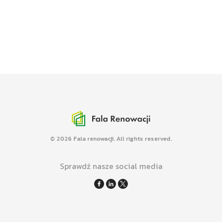
Media o FR
Mówimy i piszemy nt. efektywności
energetycznej budynków w mediach.
Mapa renowacji
Promujemy kompleksowe renowacje
budynków różnych typów.
© 2026 Fala renowacji. All rights reserved.
Sprawdź nasze social media