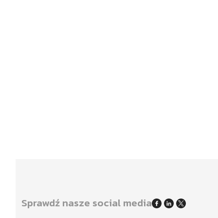
Projekty
Realizujemy projekty w zakresie
Sprawdź nasze social media
efektywności energetycznej budynków.