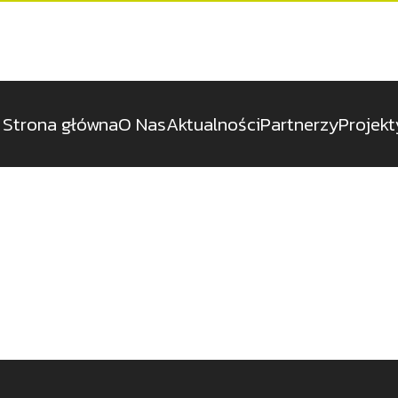
d
rchive.
Strona główna
O Nas
Aktualności
Partnerzy
Projekt