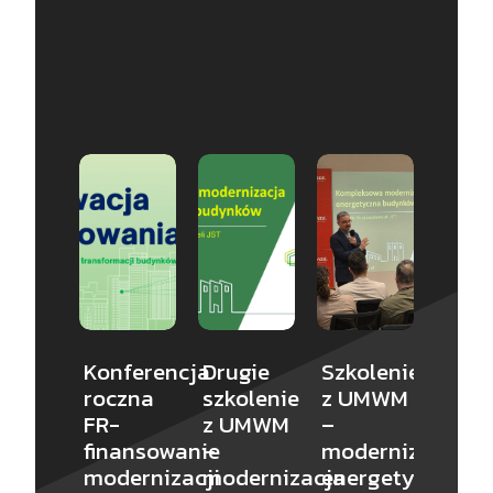
Konferencja
Drugie
Szkolenie
Som
roczna
szkolenie
z UMWM
dołą
FR-
z UMWM
–
do Fa
finansowanie
–
modernizacja
Reno
modernizacji
modernizacja
energetyczna
Nowy