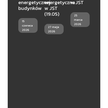
energetycznej
energetyczna
w JST
Człon
budynków
w JST
Wspie
(19.05)
25
Stowa
marca
15
Fala
2026
czerwca
27 maja
Renow
2026
2026
18
marc
2026