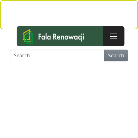
Skip to main content
Nothing Found
Apologies, but no results were found for the
requested archive.
Search