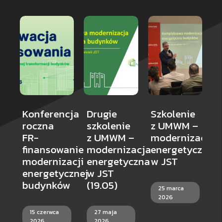
Konferencja
Drugie
Szkolenie
S
roczna
szkolenie
z UMWM –
d
FR-
z UMWM –
modernizacja
d
finansowanie
modernizacja
energetyczna
R
modernizacji
energetyczna
w JST
N
energetycznej
w JST
C
budynków
(19.05)
25 marca
W
2026
S
15 czerwca
27 maja
F
2026
2026