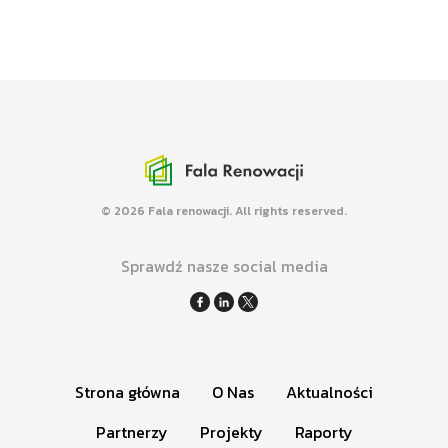
energetycznej budynków w mediach.
Mapa renowacji
Promujemy kompleksowe renowacje
budynków różnych typów.
© 2026 Fala renowacji. All rights reserved.
Sprawdź nasze social media
Strona główna
O Nas
Aktualności
Partnerzy
Projekty
Raporty