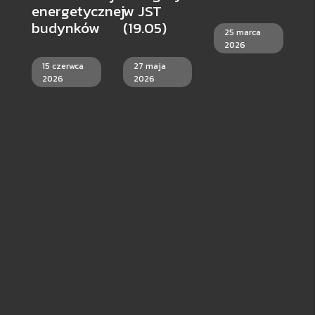
N
energetycznej
w JST
C
budynków
(19.05)
25 marca
W
2026
S
15 czerwca
27 maja
F
2026
2026
R