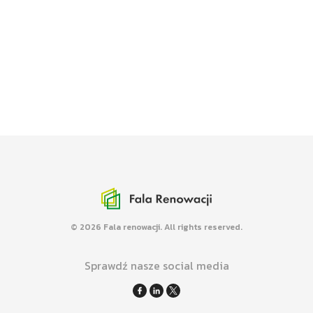
Media o FR
Mówimy i piszemy nt. efektywności
energetycznej budynków w mediach.
Mapa renowacji
Promujemy kompleksowe renowacje
budynków różnych typów.
© 2026 Fala renowacji. All rights reserved.
Sprawdź nasze social media