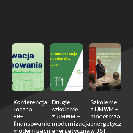
Konferencja
Drugie
Szkolenie
S
roczna
szkolenie
z UMWM –
d
FR-
z UMWM –
modernizacja
d
finansowanie
modernizacja
energetyczna
R
modernizacji
energetyczna
w JST