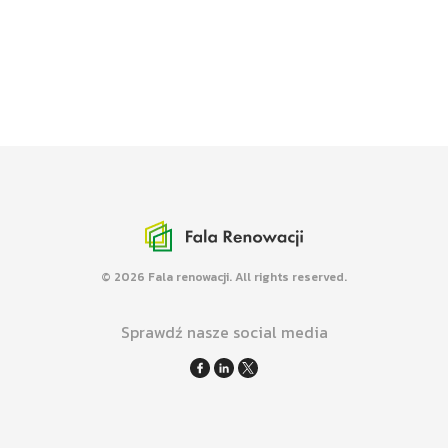
Media o FR
Mówimy i piszemy nt. efektywności
energetycznej budynków w mediach.
Mapa renowacji
Promujemy kompleksowe renowacje
budynków różnych typów.
© 2026 Fala renowacji. All rights reserved.
Sprawdź nasze social media