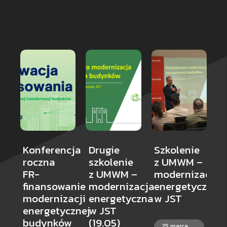
Konferencja
Drugie
Szkolenie
S
roczna
szkolenie
z UMWM –
d
FR-
z UMWM –
modernizacja
d
finansowanie
modernizacja
energetyczna
R
modernizacji
energetyczna
w JST
N
energetycznej
w JST
C
budynków
(19.05)
25 marca