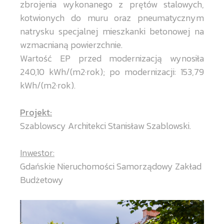
zbrojenia wykonanego z prętów stalowych,
kotwionych do muru oraz pneumatycznym
natrysku specjalnej mieszkanki betonowej na
wzmacnianą powierzchnie.
Wartość EP przed modernizacją wynosiła
240,10 kWh/(m2·rok); po modernizacji: 153,79
kWh/(m2·rok).
Projekt:
Szablowscy Architekci Stanisław Szablowski.
Inwestor:
Gdańskie Nieruchomości Samorządowy Zakład
Budżetowy