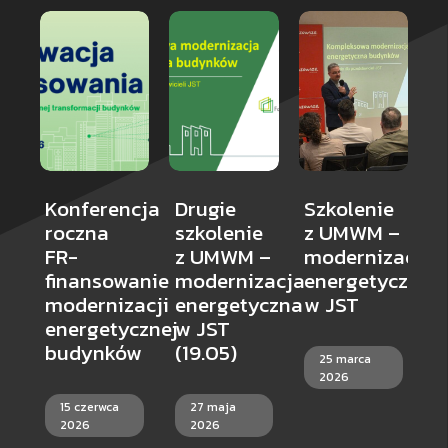
Konferencja
Drugie
Szkolenie
S
roczna
szkolenie
z UMWM –
d
FR-
z UMWM –
modernizacja
d
finansowanie
modernizacja
energetyczna
R
modernizacji
energetyczna
w JST
N
energetycznej
w JST
C
budynków
(19.05)
25 marca
W
2026
S
15 czerwca
27 maja
F
2026
2026
R