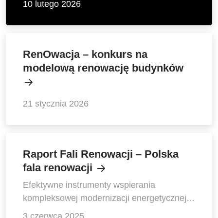
10 lutego 2026
RenOwacja – konkurs na
modelową renowację budynków
21 stycznia 2026
Raport Fali Renowacji – Polska
fala renowacji
Efektywne instrumenty wspierania
kompleksowej modernizacji energetycznej
budynków w Polsce
3 czerwca 2025