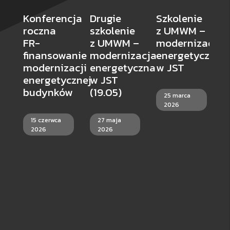
Konferencja
Drugie
Szkolenie
S
roczna
szkolenie
z UMWM –
d
FR-
z UMWM –
modernizacja
d
finansowanie
modernizacja
energetyczna
R
modernizacji
energetyczna
w JST
N
energetycznej
w JST
C
budynków
(19.05)
25 marca
W
2026
S
15 czerwca
27 maja
F
2026
2026
R