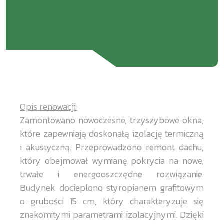
Opis renowacji:
Zamontowano nowoczesne, trzyszybowe okna,
które zapewniają doskonałą izolację termiczną
i akustyczną. Przeprowadzono remont dachu,
który obejmował wymianę pokrycia na nowe,
trwałe i energooszczędne rozwiązanie.
Budynek docieplono styropianem grafitowym
o grubości 15 cm, który charakteryzuje się
znakomitymi parametrami izolacyjnymi. Dzięki