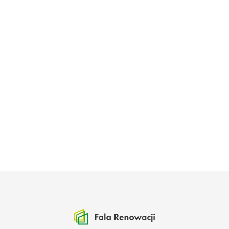
Projekty
Realizujemy projekty w zakresie efektywności
energetycznej budynków.
Media o FR
Mówimy i piszemy nt. efektywności
energetycznej budynków w mediach.
Mapa renowacji
Promujemy kompleksowe renowacje
budynków różnych typów.