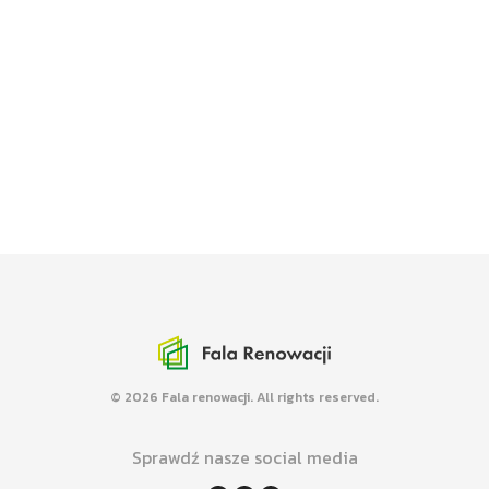
Media o FR
Mówimy i piszemy nt. efektywności
energetycznej budynków w mediach.
Mapa renowacji
Promujemy kompleksowe renowacje
budynków różnych typów.
© 2026 Fala renowacji. All rights reserved.
Sprawdź nasze social media